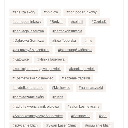
analiza skóry
bb glow
bon podarunkowy
bon upominkowy
Będzin
cellulit
Czeladź
depilacja laserowa
dermokonsultacja
Dąbrowa Górnicza
Ewa Topolska
hifu
jak pozbyć się cellulitu
jak usunąć włókniaki
Katowice
klinika laserowa
korekcja opadających powiek
korekta powiek
Kosmetyczka Sosnowiec
leczenie trądziku
mydełko naturalne
Mysłowice
na zmarszczki
odmładzanie skóry
oferta
radiofrekwencja mikroigłowa
salon kosmetyczny
Salon kosmetyczny Sosnowiec
Sosnowiec
spa
spłycanie blizn
Swan Laser Clinic
usuwanie blizn