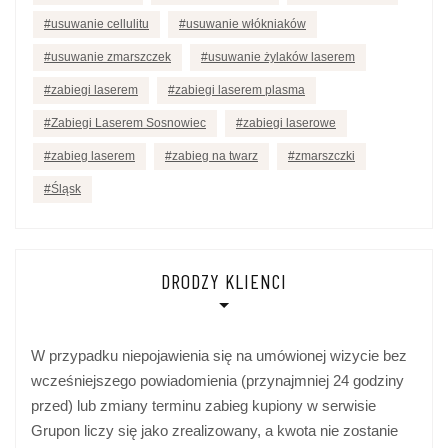
usuwanie cellulitu
usuwanie włókniaków
usuwanie zmarszczek
usuwanie żylaków laserem
zabiegi laserem
zabiegi laserem plasma
Zabiegi Laserem Sosnowiec
zabiegi laserowe
zabieg laserem
zabieg na twarz
zmarszczki
Śląsk
DRODZY KLIENCI
W przypadku niepojawienia się na umówionej wizycie bez
wcześniejszego powiadomienia (przynajmniej 24 godziny
przed) lub zmiany terminu zabieg kupiony w serwisie
Grupon liczy się jako zrealizowany, a kwota nie zostanie