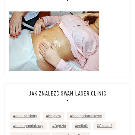
JAK ZNALEŹĆ SWAN LASER CLINIC
analiza skóry
bb glow
bon podarunkowy
bon upominkowy
Będzin
cellulit
Czeladź