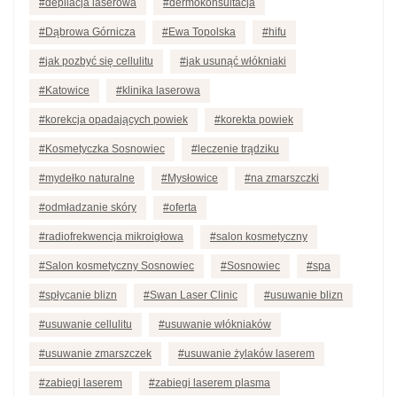
depilacja laserowa
dermokonsultacja
Dąbrowa Górnicza
Ewa Topolska
hifu
jak pozbyć się cellulitu
jak usunąć włókniaki
Katowice
klinika laserowa
korekcja opadających powiek
korekta powiek
Kosmetyczka Sosnowiec
leczenie trądziku
mydełko naturalne
Mysłowice
na zmarszczki
odmładzanie skóry
oferta
radiofrekwencja mikroigłowa
salon kosmetyczny
Salon kosmetyczny Sosnowiec
Sosnowiec
spa
spłycanie blizn
Swan Laser Clinic
usuwanie blizn
usuwanie cellulitu
usuwanie włókniaków
usuwanie zmarszczek
usuwanie żylaków laserem
zabiegi laserem
zabiegi laserem plasma