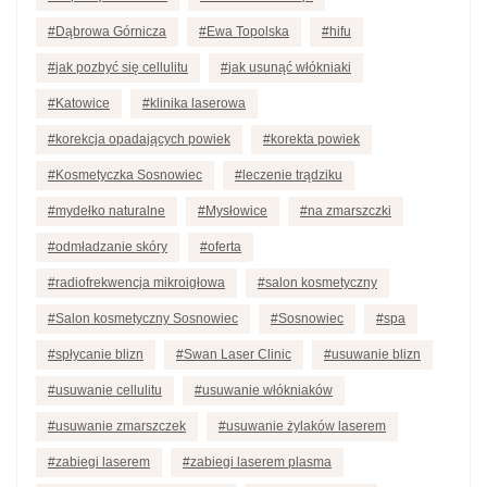
Dąbrowa Górnicza
Ewa Topolska
hifu
jak pozbyć się cellulitu
jak usunąć włókniaki
Katowice
klinika laserowa
korekcja opadających powiek
korekta powiek
Kosmetyczka Sosnowiec
leczenie trądziku
mydełko naturalne
Mysłowice
na zmarszczki
odmładzanie skóry
oferta
radiofrekwencja mikroigłowa
salon kosmetyczny
Salon kosmetyczny Sosnowiec
Sosnowiec
spa
spłycanie blizn
Swan Laser Clinic
usuwanie blizn
usuwanie cellulitu
usuwanie włókniaków
usuwanie zmarszczek
usuwanie żylaków laserem
zabiegi laserem
zabiegi laserem plasma