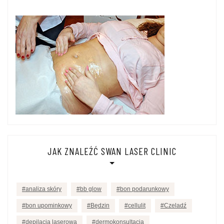
JAK ZNALEŹĆ SWAN LASER CLINIC
analiza skóry
bb glow
bon podarunkowy
bon upominkowy
Będzin
cellulit
Czeladź
depilacja laserowa
dermokonsultacja