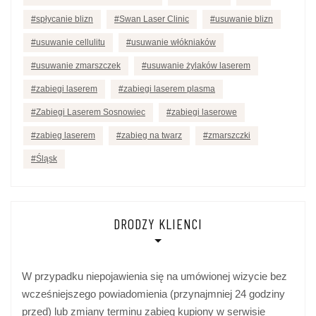
spłycanie blizn
Swan Laser Clinic
usuwanie blizn
usuwanie cellulitu
usuwanie włókniaków
usuwanie zmarszczek
usuwanie żylaków laserem
zabiegi laserem
zabiegi laserem plasma
Zabiegi Laserem Sosnowiec
zabiegi laserowe
zabieg laserem
zabieg na twarz
zmarszczki
Śląsk
DRODZY KLIENCI
W przypadku niepojawienia się na umówionej wizycie bez
wcześniejszego powiadomienia (przynajmniej 24 godziny
przed) lub zmiany terminu zabieg kupiony w serwisie