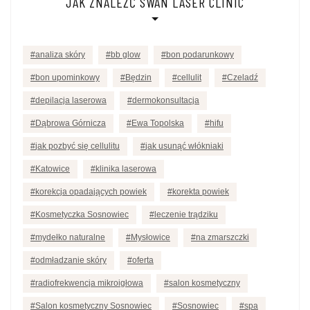
JAK ZNALEŹĆ SWAN LASER CLINIC
analiza skóry
bb glow
bon podarunkowy
bon upominkowy
Będzin
cellulit
Czeladź
depilacja laserowa
dermokonsultacja
Dąbrowa Górnicza
Ewa Topolska
hifu
jak pozbyć się cellulitu
jak usunąć włókniaki
Katowice
klinika laserowa
korekcja opadających powiek
korekta powiek
Kosmetyczka Sosnowiec
leczenie trądziku
mydełko naturalne
Mysłowice
na zmarszczki
odmładzanie skóry
oferta
radiofrekwencja mikroigłowa
salon kosmetyczny
Salon kosmetyczny Sosnowiec
Sosnowiec
spa