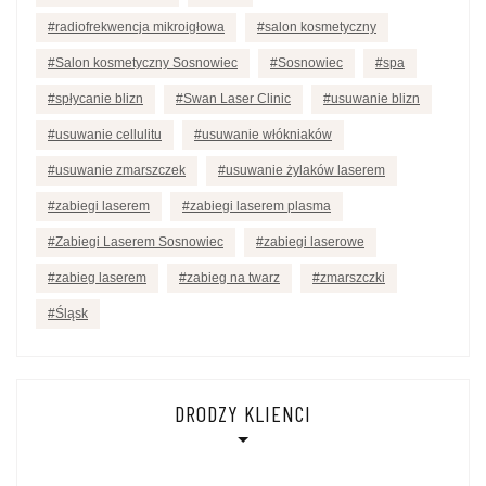
radiofrekwencja mikroigłowa
salon kosmetyczny
Salon kosmetyczny Sosnowiec
Sosnowiec
spa
spłycanie blizn
Swan Laser Clinic
usuwanie blizn
usuwanie cellulitu
usuwanie włókniaków
usuwanie zmarszczek
usuwanie żylaków laserem
zabiegi laserem
zabiegi laserem plasma
Zabiegi Laserem Sosnowiec
zabiegi laserowe
zabieg laserem
zabieg na twarz
zmarszczki
Śląsk
DRODZY KLIENCI