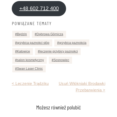
+48 602 712 400
POWIĄZANE TEMATY
Będzin
Dąbrowa Górnicza
grzybica paznokci stóp
grzybica paznokcia
Katowice
leczenie grzybicy paznokci
salon kosmetyczny
Sosnowiec
Swan Laser Clinic
Nawigacja
< Leczenie Trądziku
Usuń Włókniaki Brodawki
Przebarwienia >
wpisu
Możesz również polubić