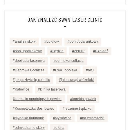
JAK ZNALEŹĆ SWAN LASER CLINIC
analiza skóry
bb glow
bon podarunkowy
bon upominkowy
Będzin
cellulit
Czeladź
depilacja laserowa
dermokonsultacja
Dąbrowa Górnicza
Ewa Topolska
hifu
jak pozbyć się cellulitu
jak usunąć włókniaki
Katowice
klinika laserowa
korekcja opadających powiek
korekta powiek
Kosmetyczka Sosnowiec
leczenie trądziku
mydełko naturalne
Mysłowice
na zmarszczki
odmładzanie skóry
oferta