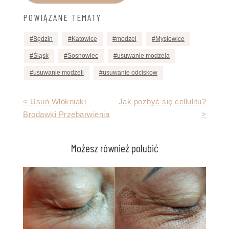
POWIĄZANE TEMATY
Będzin
Katowice
modzel
Mysłowice
Śląsk
Sosnowiec
usuwanie modzela
usuwanie modzeli
usuwanie odciskow
Nawigacja
< Usuń Włókniaki
Jak pozbyć się cellulitu?
Brodawki Przebarwienia
>
wpisu
Możesz również polubić