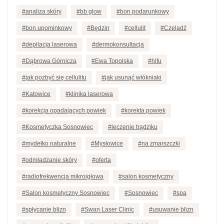
analiza skóry
bb glow
bon podarunkowy
bon upominkowy
Będzin
cellulit
Czeladź
depilacja laserowa
dermokonsultacja
Dąbrowa Górnicza
Ewa Topolska
hifu
jak pozbyć się cellulitu
jak usunąć włókniaki
Katowice
klinika laserowa
korekcja opadających powiek
korekta powiek
Kosmetyczka Sosnowiec
leczenie trądziku
mydełko naturalne
Mysłowice
na zmarszczki
odmładzanie skóry
oferta
radiofrekwencja mikroigłowa
salon kosmetyczny
Salon kosmetyczny Sosnowiec
Sosnowiec
spa
spłycanie blizn
Swan Laser Clinic
usuwanie blizn