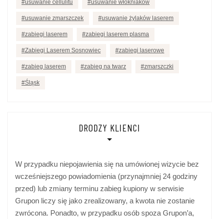
usuwanie cellulitu
usuwanie włókniaków
usuwanie zmarszczek
usuwanie żylaków laserem
zabiegi laserem
zabiegi laserem plasma
Zabiegi Laserem Sosnowiec
zabiegi laserowe
zabieg laserem
zabieg na twarz
zmarszczki
Śląsk
DRODZY KLIENCI
W przypadku niepojawienia się na umówionej wizycie bez
wcześniejszego powiadomienia (przynajmniej 24 godziny
przed) lub zmiany terminu zabieg kupiony w serwisie
Grupon liczy się jako zrealizowany, a kwota nie zostanie
zwrócona. Ponadto, w przypadku osób spoza Grupon’a,