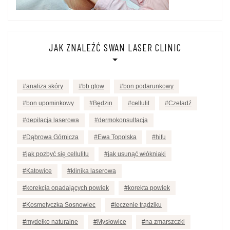
JAK ZNALEŹĆ SWAN LASER CLINIC
analiza skóry
bb glow
bon podarunkowy
bon upominkowy
Będzin
cellulit
Czeladź
depilacja laserowa
dermokonsultacja
Dąbrowa Górnicza
Ewa Topolska
hifu
jak pozbyć się cellulitu
jak usunąć włókniaki
Katowice
klinika laserowa
korekcja opadających powiek
korekta powiek
Kosmetyczka Sosnowiec
leczenie trądziku
mydełko naturalne
Mysłowice
na zmarszczki