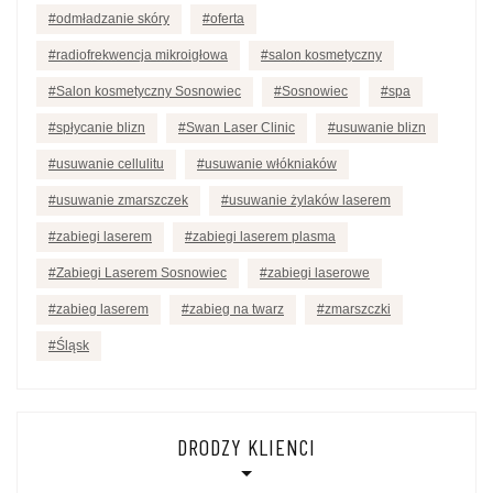
odmładzanie skóry
oferta
radiofrekwencja mikroigłowa
salon kosmetyczny
Salon kosmetyczny Sosnowiec
Sosnowiec
spa
spłycanie blizn
Swan Laser Clinic
usuwanie blizn
usuwanie cellulitu
usuwanie włókniaków
usuwanie zmarszczek
usuwanie żylaków laserem
zabiegi laserem
zabiegi laserem plasma
Zabiegi Laserem Sosnowiec
zabiegi laserowe
zabieg laserem
zabieg na twarz
zmarszczki
Śląsk
DRODZY KLIENCI