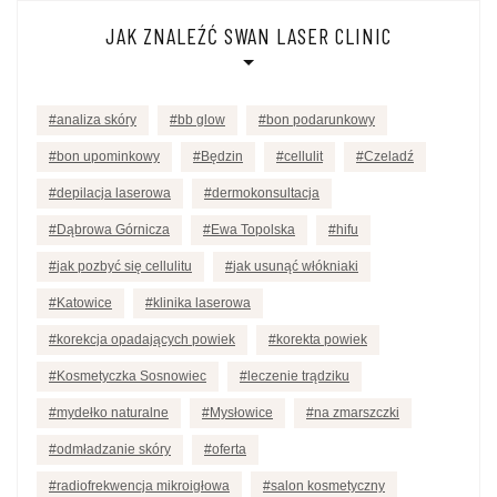
JAK ZNALEŹĆ SWAN LASER CLINIC
analiza skóry
bb glow
bon podarunkowy
bon upominkowy
Będzin
cellulit
Czeladź
depilacja laserowa
dermokonsultacja
Dąbrowa Górnicza
Ewa Topolska
hifu
jak pozbyć się cellulitu
jak usunąć włókniaki
Katowice
klinika laserowa
korekcja opadających powiek
korekta powiek
Kosmetyczka Sosnowiec
leczenie trądziku
mydełko naturalne
Mysłowice
na zmarszczki
odmładzanie skóry
oferta
radiofrekwencja mikroigłowa
salon kosmetyczny