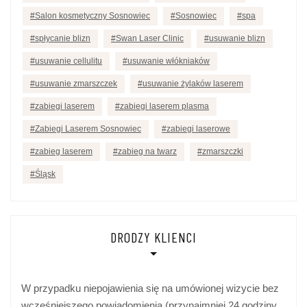
Salon kosmetyczny Sosnowiec
Sosnowiec
spa
spłycanie blizn
Swan Laser Clinic
usuwanie blizn
usuwanie cellulitu
usuwanie włókniaków
usuwanie zmarszczek
usuwanie żylaków laserem
zabiegi laserem
zabiegi laserem plasma
Zabiegi Laserem Sosnowiec
zabiegi laserowe
zabieg laserem
zabieg na twarz
zmarszczki
Śląsk
DRODZY KLIENCI
W przypadku niepojawienia się na umówionej wizycie bez
wcześniejszego powiadomienia (przynajmniej 24 godziny