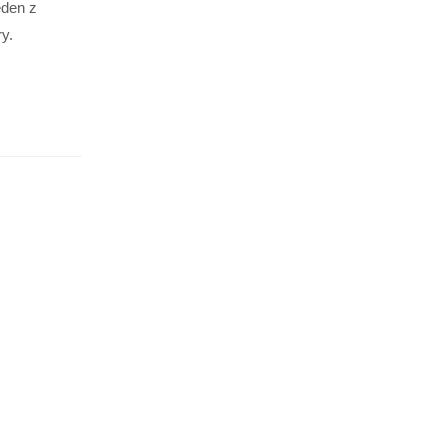
eden z
y.