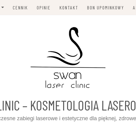
CENNIK
OPINIE
KONTAKT
BON UPOMINKOWY
A
OFREKWENCJA
IGŁOWA
GI HIFU
ACJA LASEROWA
ODMŁADZANIE
ING WĘGLOWY
ANIE NACZYNEK
LINIC – KOSMETOLOGIA LASER
NIE TATUAŻU I
esne zabiegi laserowe i estetyczne dla pięknej, zdrowe
JAŻU PERMANENTNEGO
GI WYSZCZUPLAJĄCO