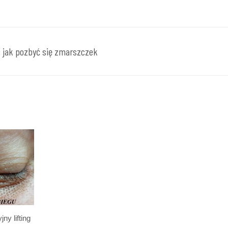
LUJĄCE
NIE ZMARSZCZEK
:
jak pozbyć się zmarszczek
MA BLAST”
E
y lifting