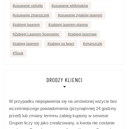
usuwanie cellulitu
usuwanie włókniaków
usuwanie zmarszczek
usuwanie żylaków laserem
zabiegi laserem
zabiegi laserem plasma
Zabiegi Laserem Sosnowiec
zabiegi laserowe
zabieg laserem
zabieg na twarz
zmarszczki
Śląsk
DRODZY KLIENCI
W przypadku niepojawienia się na umówionej wizycie bez
wcześniejszego powiadomienia (przynajmniej 24 godziny
przed) lub zmiany terminu zabieg kupiony w serwisie
Grupon liczy się jako zrealizowany, a kwota nie zostanie