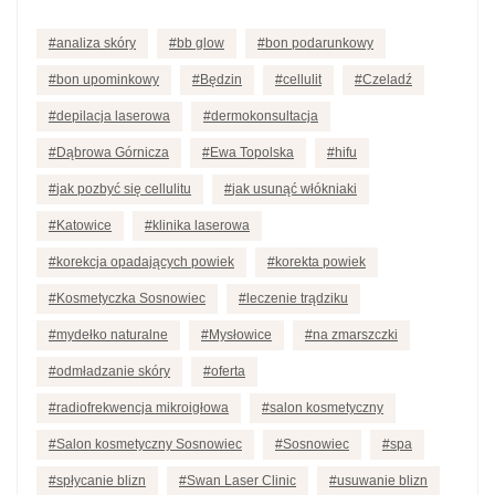
analiza skóry
bb glow
bon podarunkowy
bon upominkowy
Będzin
cellulit
Czeladź
depilacja laserowa
dermokonsultacja
Dąbrowa Górnicza
Ewa Topolska
hifu
jak pozbyć się cellulitu
jak usunąć włókniaki
Katowice
klinika laserowa
korekcja opadających powiek
korekta powiek
Kosmetyczka Sosnowiec
leczenie trądziku
mydełko naturalne
Mysłowice
na zmarszczki
odmładzanie skóry
oferta
radiofrekwencja mikroigłowa
salon kosmetyczny
Salon kosmetyczny Sosnowiec
Sosnowiec
spa
spłycanie blizn
Swan Laser Clinic
usuwanie blizn